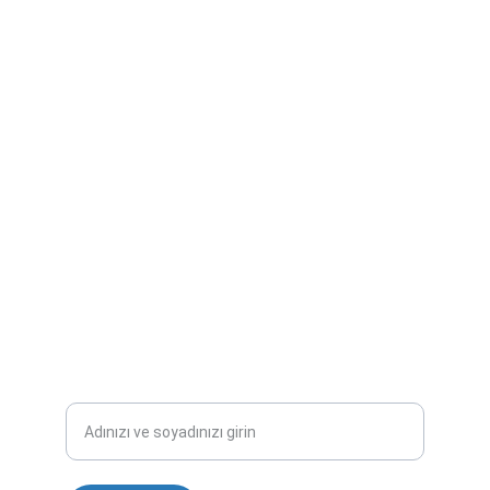
İletişim
Bize ulaşın, sorularınızı iletin.
HIZMETLER
info@sağlıklojistiği.com
@sagliklojistigicom
DESTEK
Mail Adresinizi Girin