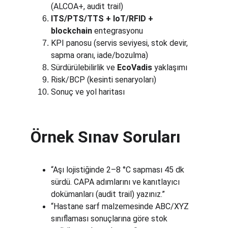
(ALCOA+, audit trail)
ITS/PTS/TTS + IoT/RFID + 
blockchain
 entegrasyonu
KPI panosu (servis seviyesi, stok devir, 
sapma oranı, iade/bozulma)
Sürdürülebilirlik ve 
EcoVadis
 yaklaşımı
Risk/BCP (kesinti senaryoları)
Sonuç ve yol haritası
Örnek Sınav Soruları
“Aşı lojistiğinde 2–8 °C sapması 45 dk 
sürdü. CAPA adımlarını ve kanıtlayıcı 
dokümanları (audit trail) yazınız.”
“Hastane sarf malzemesinde ABC/XYZ 
sınıflaması sonuçlarına göre stok 