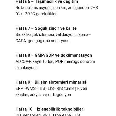
Hafta 6 – Taşımacılık ve dağıtım
Rota optimizasyonu, son km, acil gönderi; 2–8 
°C / -20 °C gereklilikleri.
Hafta 7 – Soğuk zincir ve kalite
Sıcaklık/şok izlemesi, validasyon, sapma–
CAPA, geri çağırma senaryosu.
Hafta 8 – GMP/GDP ve dokümantasyon
ALCOA+, kayıt türleri, PQR mantığı; denetim 
simülasyonu.
Hafta 9 – Bilişim sistemleri mimarisi
ERP–WMS–HIS–LIS–RIS tümleşik veri 
akışları; arayüz ve entegrasyon.
Hafta 10 – İzlenebilirlik teknolojileri
IoT sensörleri, RFID, 
ITS/PTS/TTS
, 