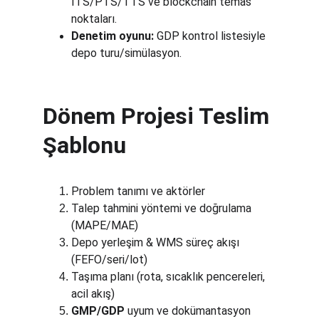
ITS/PTS/TTS ve blockchain temas 
noktaları.
Denetim oyunu:
 GDP kontrol listesiyle 
depo turu/simülasyon.
Dönem Projesi Teslim 
Şablonu
Problem tanımı ve aktörler
Talep tahmini yöntemi ve doğrulama 
(MAPE/MAE)
Depo yerleşim & WMS süreç akışı 
(FEFO/seri/lot)
Taşıma planı (rota, sıcaklık pencereleri, 
acil akış)
GMP/GDP
 uyum ve dokümantasyon 