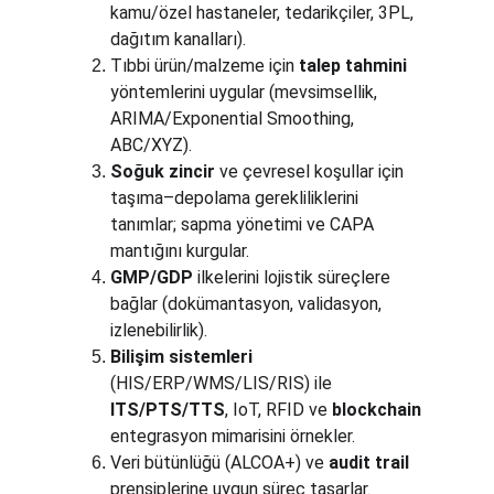
kamu/özel hastaneler, tedarikçiler, 3PL, 
dağıtım kanalları).
Tıbbi ürün/malzeme için 
talep tahmini
yöntemlerini uygular (mevsimsellik, 
ARIMA/Exponential Smoothing, 
ABC/XYZ).
Soğuk zincir
 ve çevresel koşullar için 
taşıma–depolama gerekliliklerini 
tanımlar; sapma yönetimi ve CAPA 
mantığını kurgular.
GMP/GDP
 ilkelerini lojistik süreçlere 
bağlar (dokümantasyon, validasyon, 
izlenebilirlik).
Bilişim sistemleri
(HIS/ERP/WMS/LIS/RIS) ile 
ITS/PTS/TTS
, IoT, RFID ve 
blockchain
entegrasyon mimarisini örnekler.
Veri bütünlüğü (ALCOA+) ve 
audit trail
prensiplerine uygun süreç tasarlar.