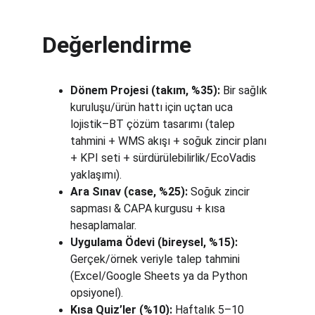
Değerlendirme
Dönem Projesi (takım, %35):
 Bir sağlık 
kuruluşu/ürün hattı için uçtan uca 
lojistik–BT çözüm tasarımı (talep 
tahmini + WMS akışı + soğuk zincir planı 
+ KPI seti + sürdürülebilirlik/EcoVadis 
yaklaşımı).
Ara Sınav (case, %25):
 Soğuk zincir 
sapması & CAPA kurgusu + kısa 
hesaplamalar.
Uygulama Ödevi (bireysel, %15):
Gerçek/örnek veriyle talep tahmini 
(Excel/Google Sheets ya da Python 
opsiyonel).
Kısa Quiz’ler (%10):
 Haftalık 5–10 