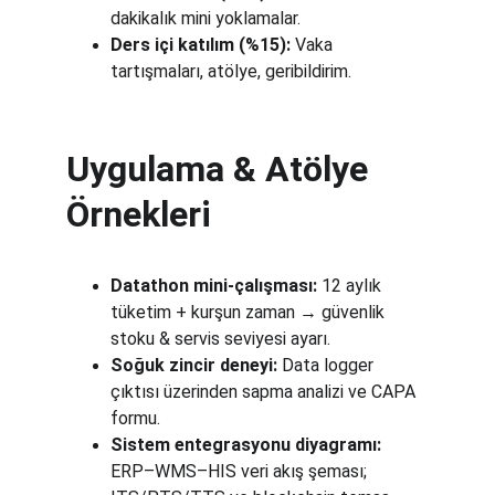
dakikalık mini yoklamalar.
Ders içi katılım (%15):
 Vaka 
tartışmaları, atölye, geribildirim.
Uygulama & Atölye 
Örnekleri
Datathon mini-çalışması:
 12 aylık 
tüketim + kurşun zaman → güvenlik 
stoku & servis seviyesi ayarı.
Soğuk zincir deneyi:
 Data logger 
çıktısı üzerinden sapma analizi ve CAPA 
formu.
Sistem entegrasyonu diyagramı:
ERP–WMS–HIS veri akış şeması; 